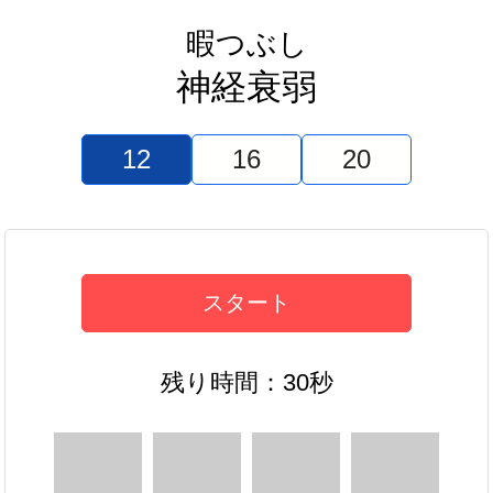
暇つぶし
神経衰弱
12
16
20
スタート
残り時間：30秒